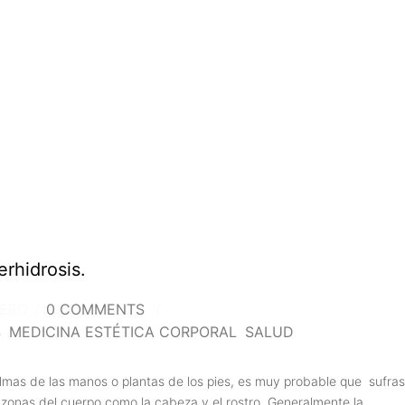
rhidrosis.
TERO
/
0 COMMENTS
/
S
,
MEDICINA ESTÉTICA CORPORAL
,
SALUD
palmas de las manos o plantas de los pies, es muy probable que sufras
onas del cuerpo como la cabeza y el rostro. Generalmente la