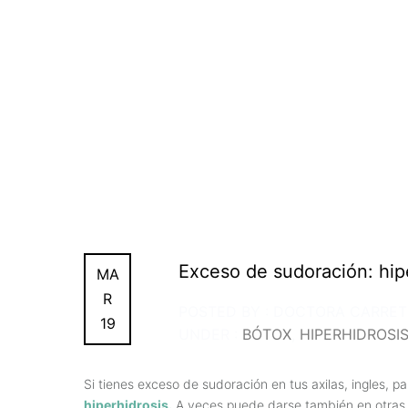
Exceso de sudoración: hipe
MA
R
POSTED BY : DOCTORA CARRE
19
UNDER :
BÓTOX
,
HIPERHIDROSI
Si tienes exceso de sudoración en tus axilas, ingles, 
hiperhidrosis.
A veces puede darse también en otras z