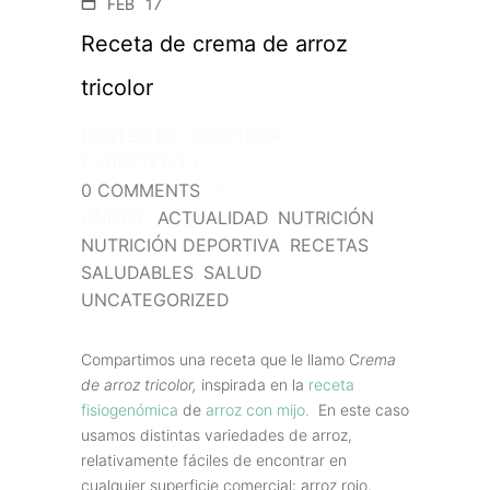
FEB
17
Receta de crema de arroz
tricolor
POSTED BY : DOCTORA
CARRETERO
/
0 COMMENTS
/
UNDER :
ACTUALIDAD
,
NUTRICIÓN
,
NUTRICIÓN DEPORTIVA
,
RECETAS
SALUDABLES
,
SALUD
,
UNCATEGORIZED
Compartimos una receta que le llamo C
rema
de arroz tricolor,
inspirada en la
receta
fisiogenómica
de
arroz con mijo.
En este caso
usamos distintas variedades de arroz,
relativamente fáciles de encontrar en
cualquier superficie comercial: arroz rojo,