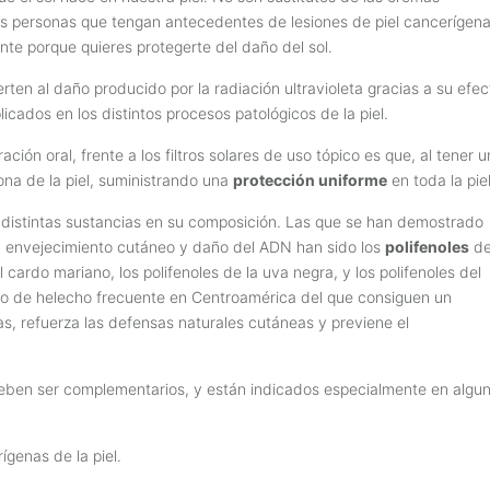
as personas que tengan antecedentes de lesiones de piel cancerígena
nte porque quieres protegerte del daño del sol.
rten al daño producido por la radiación ultravioleta gracias a su efe
icados en los distintos procesos patológicos de la piel.
ción oral, frente a los filtros solares de uso tópico es que, al tener u
ona de la piel, suministrando una
protección uniforme
en toda la piel
e distintas sustancias en su composición. Las que se han demostrado
, envejecimiento cutáneo y daño del ADN han sido los
polifenoles
d
l cardo mariano, los polifenoles de la uva negra, y los polifenoles del
po de helecho frecuente en Centroamérica del que consiguen un
s, refuerza las defensas naturales cutáneas y previene el
, deben ser complementarios, y están indicados especialmente en algu
genas de la piel.