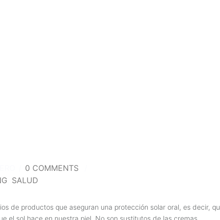
TERO
/
0 COMMENTS
/
NG
,
SALUD
os de productos que aseguran una protección solar oral, es decir, q
e el sol hace en nuestra piel. No son sustitutos de las cremas