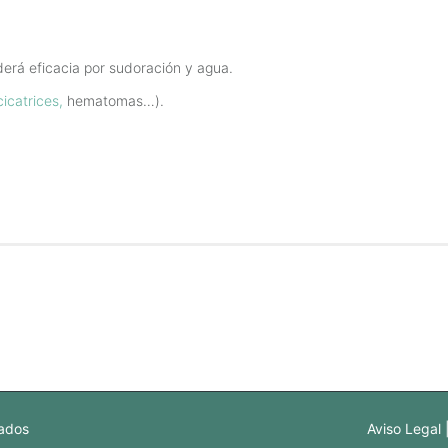
derá eficacia por sudoración y agua.
cicatrices,
hematomas…).
vados
Aviso Legal