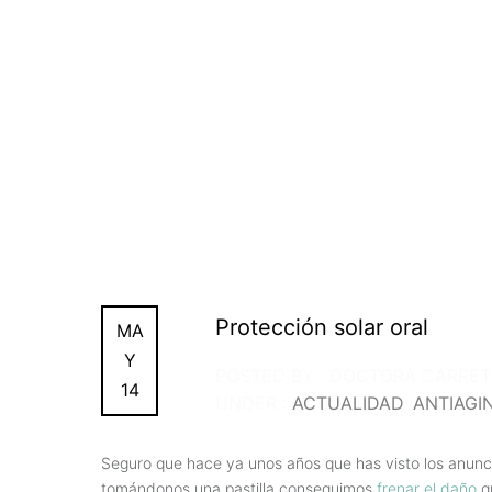
Protección solar oral
MA
Y
POSTED BY : DOCTORA CARRE
14
UNDER :
ACTUALIDAD
,
ANTIAGI
Seguro que hace ya unos años que has visto los anunci
tomándonos una pastilla conseguimos
frenar el daño
qu