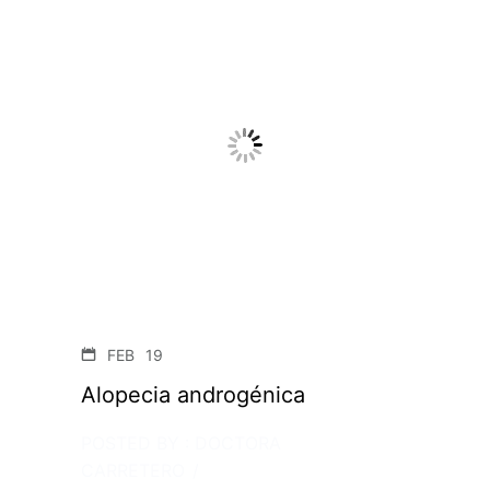
FEB
19
Alopecia androgénica
POSTED BY : DOCTORA
CARRETERO
/