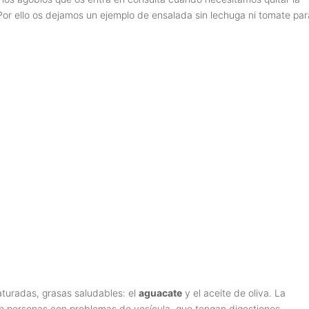
 Por ello os dejamos un ejemplo de ensalada sin lechuga ni tomate par
turadas, grasas saludables: el
aguacate
y el aceite de oliva. La
n personas con problemas de vesícula, que tengan digestiones