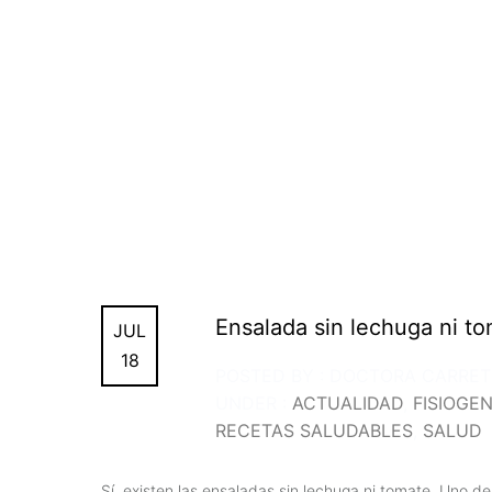
Ensalada sin lechuga ni t
JUL
18
POSTED BY : DOCTORA CARRE
UNDER :
ACTUALIDAD
,
FISIOGE
RECETAS SALUDABLES
,
SALUD
Sí, existen las ensaladas sin lechuga ni tomate. Uno d