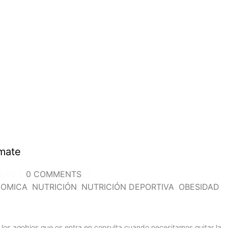
omate
TERO
/
0 COMMENTS
/
NOMICA
,
NUTRICIÓN
,
NUTRICIÓN DEPORTIVA
,
OBESIDAD
,
e los agobios que os entra en consulta cuando necesitamos quitar la