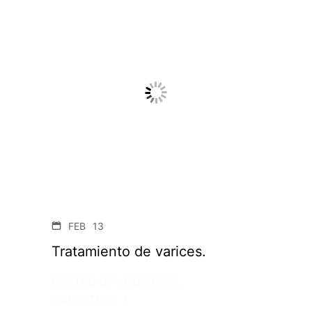
FEB
13
Tratamiento de varices.
POSTED BY : DOCTORA
CARRETERO
/