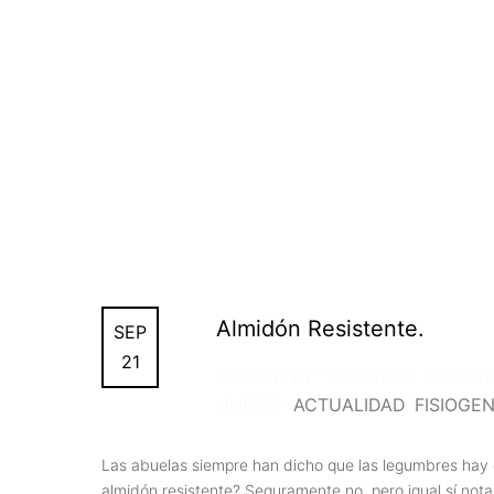
Almidón Resistente.
SEP
21
POSTED BY : DOCTORA CARRE
UNDER :
ACTUALIDAD
,
FISIOGE
Las abuelas siempre han dicho que las legumbres hay qu
almidón resistente? Seguramente no, pero igual sí not