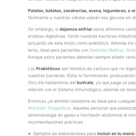
Patatas, batatas, zanahorias, avena, legumbres, o a
fácilmente y nuestras células usarán esa glucosa sin di
Sin embargo, si
dejamos enfriar
estos alimentos cambi
enzimas digestivas. Serán nuestras bacterias intestinal
actuando de este modo como prebiótico. Además los 
lenta, ideal para pacientes con
Diabetes Mellitus
,
Síndr
Aunque estos pacientes deberían siempre añadir verdu
Los
Prebióticos
son hidratos de carbono que no digeri
nuestras bacterias. Éstas lo fermentarán, produciendo 
Otro día hablaremos del
butirato
, ya que juega un pa
relación con el Sistema Inmunológico, además de tener
Entonces ¿el almidón resistente es ideal para cualquie
Nutrición Terapeútica
. Aquellas personas que padezc
sintomatología de gases e hinchazón abdominal al cons
recomendaciones prácticas:
Ejemplos de elaboraciones para
incluir en tu menú