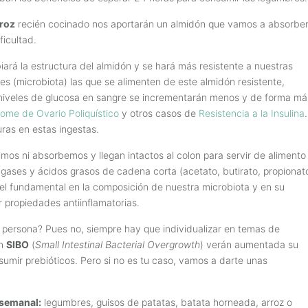
rroz
recién cocinado nos aportarán un almidón que vamos a absorbe
ficultad.
ará la estructura del almidón y se hará más resistente a nuestras
es (microbiota) las que se alimenten de este almidón resistente,
niveles de glucosa en sangre se incrementarán menos y de forma má
ome de Ovario Poliquístico
y otros casos de
Resistencia a la Insulina
.
ras en estas ingestas.
mos ni absorbemos y llegan intactos al colon para servir de alimento
gases y ácidos grasos de cadena corta (acetato, butirato, propionato
pel fundamental en la composición de nuestra microbiota y en su
 propiedades antiinflamatorias.
r persona? Pues no, siempre hay que individualizar en temas de
an
SIBO
(
Small Intestinal Bacterial Overgrowth
) verán aumentada su
umir prebióticos. Pero si no es tu caso, vamos a darte unas
 semanal:
legumbres, guisos de patatas, batata horneada, arroz o