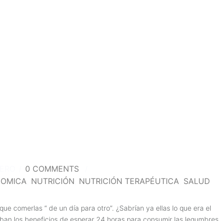
TERO
/
0 COMMENTS
/
NOMICA
,
NUTRICIÓN
,
NUTRICIÓN TERAPÉUTICA
,
SALUD
e comerlas “ de un día para otro”. ¿Sabrían ya ellas lo que era el
aban los beneficios de esperar 24 horas para consumir las legumbres.